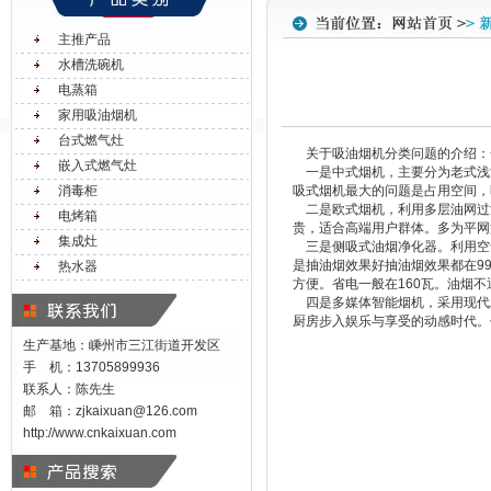
主推产品
水槽洗碗机
电蒸箱
家用吸油烟机
台式燃气灶
关于吸油烟机分类问题的介绍：
嵌入式燃气灶
一是中式烟机，主要分为老式浅
消毒柜
吸式烟机最大的问题是占用空间，
二是欧式烟机，利用多层油网过滤
电烤箱
贵，适合高端用户群体。多为平网
集成灶
三是侧吸式油烟净化器。利用空
是抽油烟效果好抽油烟效果都在9
热水器
方便。省电一般在160瓦。油烟
四是多媒体智能烟机，采用现代
厨房步入娱乐与享受的动感时代。
生产基地：嵊州市三江街道开发区
手 机：13705899936
联系人：陈先生
邮 箱：
zjkaixuan@126.com
http://www.cnkaixuan.com